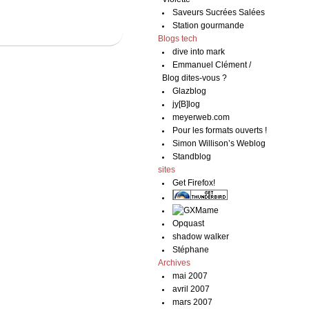
Saveurs Sucrées Salées
Station gourmande
Blogs tech
dive into mark
Emmanuel Clément /
Blog dites-vous ?
Glazblog
jy[B]log
meyerweb.com
Pour les formats ouverts !
Simon Willison’s Weblog
Standblog
sites
Get Firefox!
Opquast
shadow walker
Stéphane
Archives
mai 2007
avril 2007
mars 2007