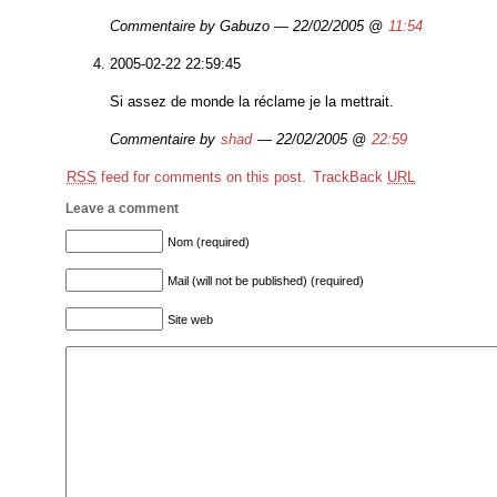
Commentaire by Gabuzo — 22/02/2005 @
11:54
2005-02-22 22:59:45
Si assez de monde la réclame je la mettrait.
Commentaire by
shad
— 22/02/2005 @
22:59
RSS
feed for comments on this post.
TrackBack
URL
Leave a comment
Nom (required)
Mail (will not be published) (required)
Site web