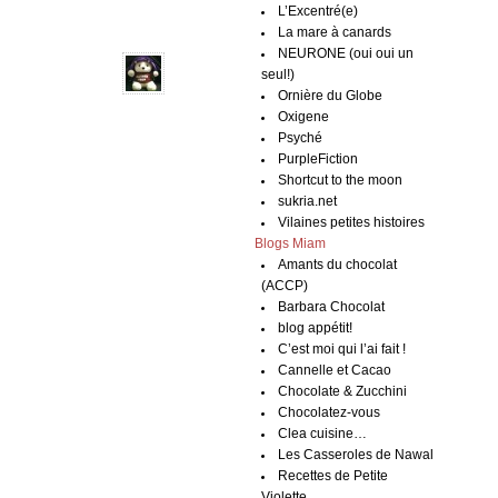
L’Excentré(e)
La mare à canards
NEURONE (oui oui un
seul!)
Ornière du Globe
Oxigene
Psyché
PurpleFiction
Shortcut to the moon
sukria.net
Vilaines petites histoires
Blogs Miam
Amants du chocolat
(ACCP)
Barbara Chocolat
blog appétit!
C’est moi qui l’ai fait !
Cannelle et Cacao
Chocolate & Zucchini
Chocolatez-vous
Clea cuisine…
Les Casseroles de Nawal
Recettes de Petite
Violette