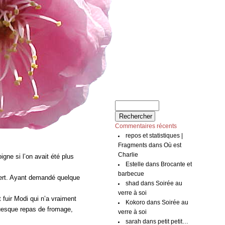
Commentaires récents
repos et statistiques |
Fragments
dans
Où est
Charlie
igne si l’on avait été plus
Estelle
dans
Brocante et
barbecue
ert. Ayant demandé quelque
shad
dans
Soirée au
verre à soi
 fuir Modi qui n’a vraiment
Kokoro
dans
Soirée au
ntuesque repas de fromage,
verre à soi
sarah
dans
petit petit…