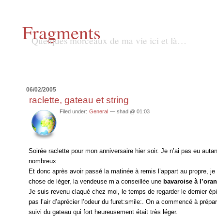
Fragments
Quelques morceaux de ma vie ici et là…
06/02/2005
raclette, gateau et string
Filed under:
General
— shad @ 01:03
Soirée raclette pour mon anniversaire hier soir. Je n’ai pas eu auta
nombreux.
Et donc après avoir passé la matinée à remis l’appart au propre, je 
chose de léger, la vendeuse m’a conseillée une
bavaroise à l’ora
Je suis revenu claqué chez moi, le temps de regarder le dernier é
pas l’air d’aprécier l’odeur du furet:smile:. On a commencé à prép
suivi du gateau qui fort heureusement était très léger.