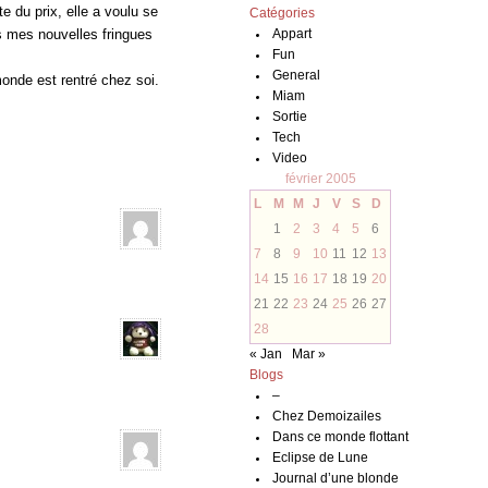
 du prix, elle a voulu se
Catégories
es mes nouvelles fringues
Appart
Fun
General
onde est rentré chez soi.
Miam
Sortie
Tech
Video
février 2005
L
M
M
J
V
S
D
1
2
3
4
5
6
7
8
9
10
11
12
13
14
15
16
17
18
19
20
21
22
23
24
25
26
27
28
« Jan
Mar »
Blogs
–
Chez Demoizailes
Dans ce monde flottant
Eclipse de Lune
Journal d’une blonde