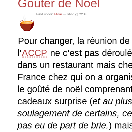
Goûter de Noël
Filed under:
Miam
— shad @ 22:45
Pour changer, la réunion de
l’
ACCP
ne c’est pas déroul
dans un restaurant mais ch
France chez qui on a organi
le goûté de noël comprenan
cadeaux surprise (
et au plu
soulagement de certains, cet
pas eu de part de brie.
) mai