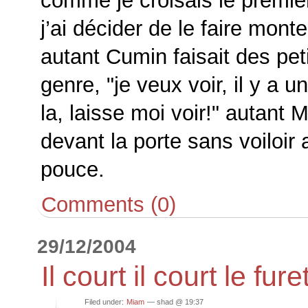
comme je croisais le premie
j’ai décider de le faire mont
autant Cumin faisait des pet
genre,
je veux voir, il y a 
la, laisse moi voir!
autant Mo
devant la porte sans voiloir
pouce.
Comments (0)
29/12/2004
Il court il court le fure
Filed under:
Miam
— shad @ 19:37