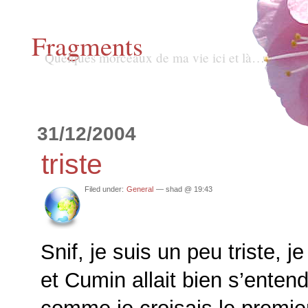
Fragments
Quelques morceaux de ma vie ici et là…
31/12/2004
triste
Filed under:
General
— shad @ 19:43
Snif, je suis un peu triste, 
et Cumin allait bien s’entend