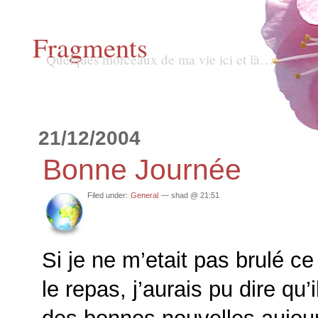
Fragments
Quelques morceaux de ma vie ici et là…
21/12/2004
Bonne Journée
Filed under:
General
— shad @ 21:51
Si je ne m’etait pas brulé ce
le repas, j’aurais pu dire qu’