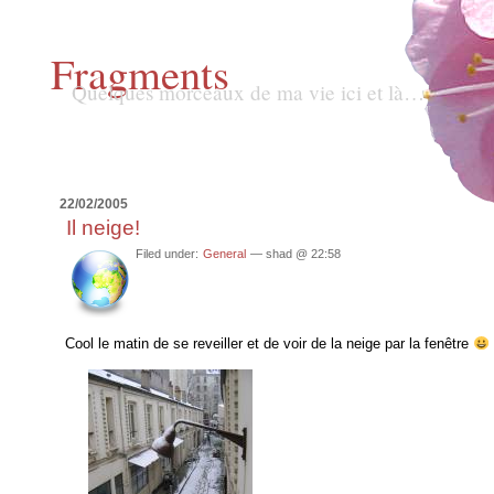
Fragments
Quelques morceaux de ma vie ici et là…
22/02/2005
Il neige!
Filed under:
General
— shad @ 22:58
Cool le matin de se reveiller et de voir de la neige par la fenêtre