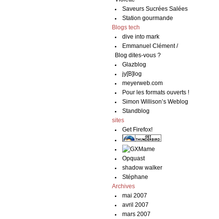
Saveurs Sucrées Salées
Station gourmande
Blogs tech
dive into mark
Emmanuel Clément /
Blog dites-vous ?
Glazblog
jy[B]log
meyerweb.com
Pour les formats ouverts !
Simon Willison’s Weblog
Standblog
sites
Get Firefox!
Opquast
shadow walker
Stéphane
Archives
mai 2007
avril 2007
mars 2007