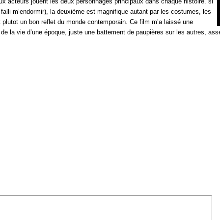
ux acteurs jouent les deux personnages principaux dans chaque histoire. si
e falli m’endormir), la deuxième est magnifique autant par les costumes, les
t plutot un bon reflet du monde contemporain. Ce film m’a laissé une
de la vie d’une époque, juste une battement de paupières sur les autres, as