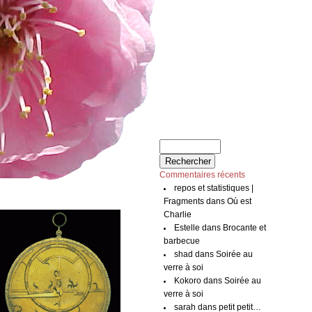
Commentaires récents
repos et statistiques |
Fragments
dans
Où est
Charlie
Estelle
dans
Brocante et
barbecue
shad
dans
Soirée au
verre à soi
Kokoro
dans
Soirée au
verre à soi
sarah
dans
petit petit…