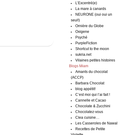
L’Excentré(e)
La mare à canards
NEURONE (oui oui un
seul!)
Ornière du Globe
Oxigene
Psyché
PurpleFiction
Shortcut to the moon
sukria.net
Vilaines petites histoires
Blogs Miam
Amants du chocolat
(ACCP)
Barbara Chocolat
blog appétit!
C’est moi qui l’ai fait !
Cannelle et Cacao
Chocolate & Zucchini
Chocolatez-vous
Clea cuisine…
Les Casseroles de Nawal
Recettes de Petite
Violette