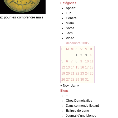
Catégories
Appart
Fun
sez pour les comprendre mais
General
Miam
Sortie
Tech
Video
décembre 2005
L
M
M
J
V
S
D
1
2
3
4
5
6
7
8
9
10
11
12
13
14
15
16
17
18
19
20
21
22
23
24
25
26
27
28
29
30
31
« Nov
Jan »
Blogs
–
Chez Demoizailes
Dans ce monde flottant
Eclipse de Lune
Journal d’une blonde