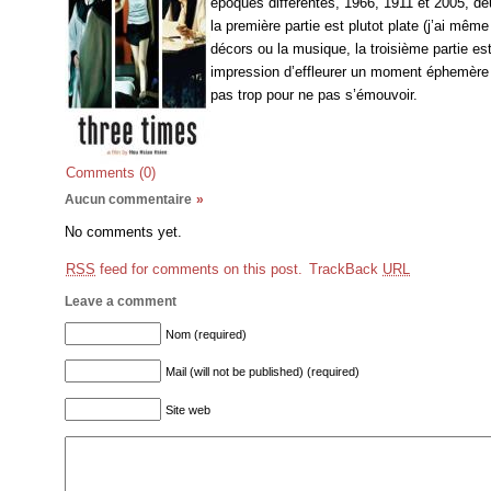
époques différentes, 1966, 1911 et 2005, de
la première partie est plutot plate (j’ai mêm
décors ou la musique, la troisième partie es
impression d’effleurer un moment éphemère 
pas trop pour ne pas s’émouvoir.
Comments (0)
Aucun commentaire
»
No comments yet.
RSS
feed for comments on this post.
TrackBack
URL
Leave a comment
Nom (required)
Mail (will not be published) (required)
Site web