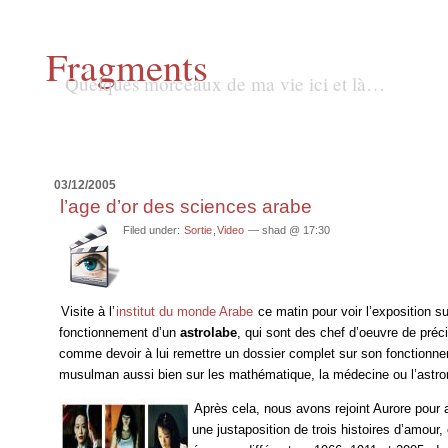
Fragments
Quelques morceaux de ma vie ici et là…
03/12/2005
l’age d’or des sciences arabe
Filed under:
Sortie
,
Video
— shad @ 17:30
Visite à l’
institut du monde Arabe
ce matin pour voir l’exposition sur
fonctionnement d’un
astrolabe
, qui sont des chef d’oeuvre de préc
comme devoir à lui remettre un dossier complet sur son fonction
musulman aussi bien sur les mathématique, la médecine ou l’astr
Après cela, nous avons rejoint Aurore pour 
une justaposition de trois histoires d’amour,