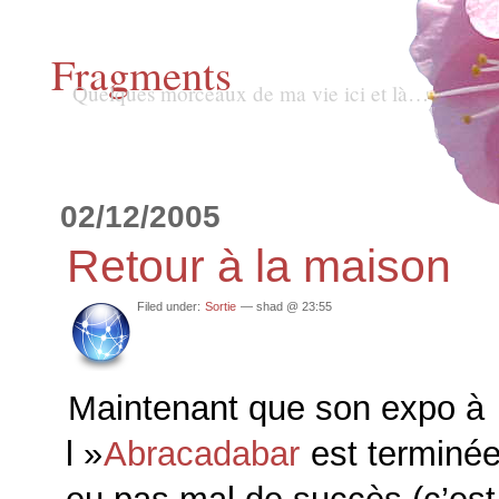
Fragments
Quelques morceaux de ma vie ici et là…
02/12/2005
Retour à la maison
Filed under:
Sortie
— shad @ 23:55
Maintenant que son expo à
l »
Abracadabar
est terminée