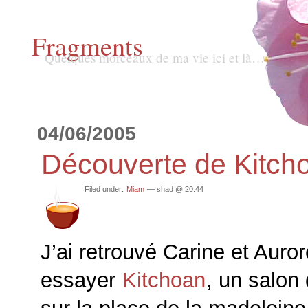
Fragments
Quelques morceaux de ma vie ici et là…
04/06/2005
Découverte de Kitch
Filed under:
Miam
— shad @ 20:44
J’ai retrouvé Carine et Auror
essayer
Kitchoan
, un salon