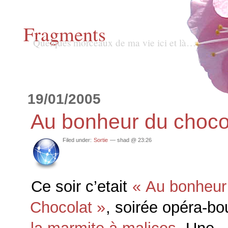
Fragments
Quelques morceaux de ma vie ici et là…
19/01/2005
Au bonheur du choco
Filed under:
Sortie
— shad @ 23:26
Ce soir c’etait
« Au bonheur
Chocolat »
, soirée opéra-bo