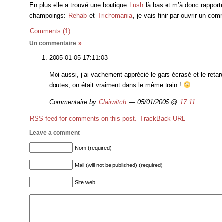
En plus elle a trouvé une boutique
Lush
là bas et m’à donc rappo
champoings:
Rehab
et
Trichomania
, je vais finir par ouvrir un 
Comments (1)
Un commentaire
»
2005-01-05 17:11:03
Moi aussi, j’ai vachement apprécié le gars écrasé et le reta
doutes, on était vraiment dans le même train !
Commentaire by
Clairwitch
— 05/01/2005 @
17:11
RSS
feed for comments on this post.
TrackBack
URL
Leave a comment
Nom (required)
Mail (will not be published) (required)
Site web