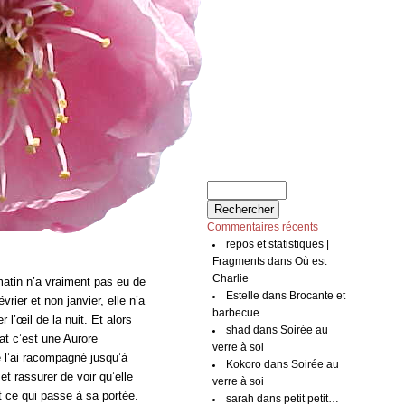
Commentaires récents
repos et statistiques |
Fragments
dans
Où est
Charlie
matin n’a vraiment pas eu de
Estelle
dans
Brocante et
vrier et non janvier, elle n’a
barbecue
l’œil de la nuit. Et alors
shad
dans
Soirée au
tat c’est une Aurore
verre à soi
e l’ai racompagné jusqu’à
Kokoro
dans
Soirée au
 et rassurer de voir qu’elle
verre à soi
 ce qui passe à sa portée.
sarah
dans
petit petit…