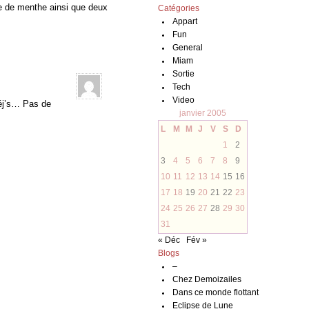
 de menthe ainsi que deux
Catégories
Appart
Fun
General
Miam
Sortie
Tech
Video
déj’s… Pas de
janvier 2005
L
M
M
J
V
S
D
1
2
3
4
5
6
7
8
9
10
11
12
13
14
15
16
17
18
19
20
21
22
23
24
25
26
27
28
29
30
31
« Déc
Fév »
Blogs
–
Chez Demoizailes
Dans ce monde flottant
Eclipse de Lune