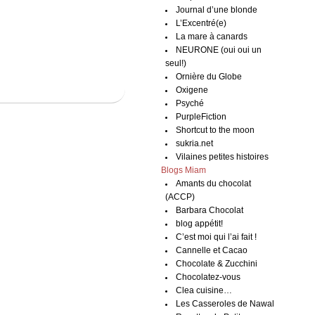
Journal d’une blonde
L’Excentré(e)
La mare à canards
NEURONE (oui oui un
seul!)
Ornière du Globe
Oxigene
Psyché
PurpleFiction
Shortcut to the moon
sukria.net
Vilaines petites histoires
Blogs Miam
Amants du chocolat
(ACCP)
Barbara Chocolat
blog appétit!
C’est moi qui l’ai fait !
Cannelle et Cacao
Chocolate & Zucchini
Chocolatez-vous
Clea cuisine…
Les Casseroles de Nawal