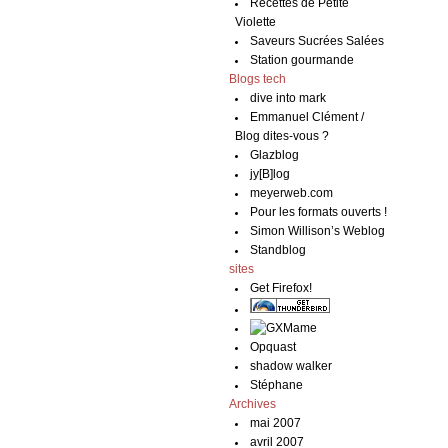
Recettes de Petite
Violette
Saveurs Sucrées Salées
Station gourmande
Blogs tech
dive into mark
Emmanuel Clément /
Blog dites-vous ?
Glazblog
jy[B]log
meyerweb.com
Pour les formats ouverts !
Simon Willison’s Weblog
Standblog
sites
Get Firefox!
Opquast
shadow walker
Stéphane
Archives
mai 2007
avril 2007