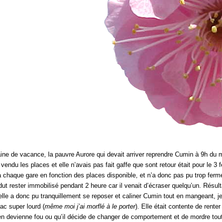
ne de vacance, la pauvre Aurore qui devait arriver reprendre Cumin à 9h du 
vendu les places et elle n’avais pas fait gaffe que sont retour était pour le 3 fé
chaque gare en fonction des places disponible, et n’a donc pas pu trop fermer 
 dut rester immobilisé pendant 2 heure car il venait d’écraser quelqu’un. Résul
lle a donc pu tranquillement se reposer et caliner Cumin tout en mangeant, j
sac super lourd (
même moi j’ai morflé à le porter
). Elle était contente de renter
en devienne fou ou qu’il décide de changer de comportement et de mordre tout