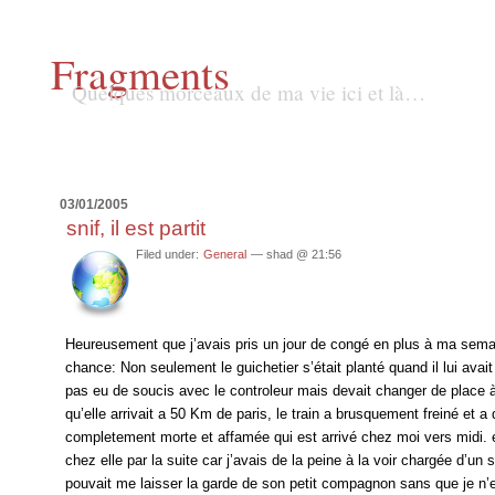
Fragments
Quelques morceaux de ma vie ici et là…
03/01/2005
snif, il est partit
Filed under:
General
— shad @ 21:56
Heureusement que j’avais pris un jour de congé en plus à ma semai
chance: Non seulement le guichetier s’était planté quand il lui avait 
pas eu de soucis avec le controleur mais devait changer de place à 
qu’elle arrivait a 50 Km de paris, le train a brusquement freiné et a
completement morte et affamée qui est arrivé chez moi vers midi. e
chez elle par la suite car j’avais de la peine à la voir chargée d’un 
pouvait me laisser la garde de son petit compagnon sans que je n’